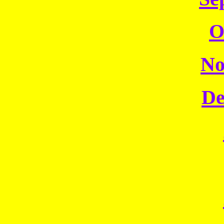
O
No
De