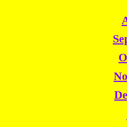
Se
O
No
De