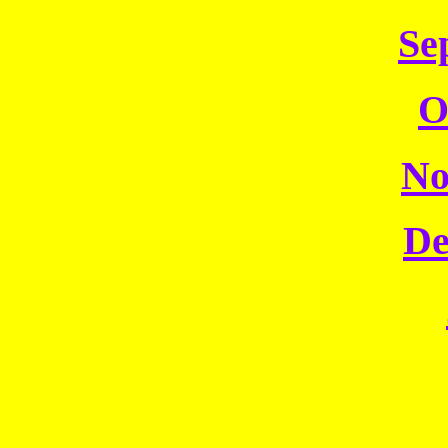
Se
O
No
De